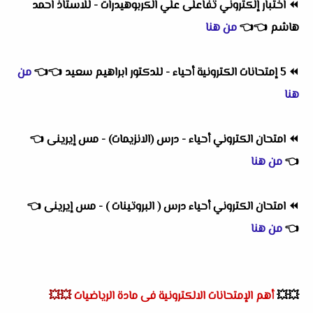
⏪
اختبار إلكتروني تفاعلى علي الكربوهيدرات - للاستاذ احمد
هاشم
👈
👈
من هنا
⏪
5 إمتحانات الكترونية أحياء - للدكتور ابراهيم سعيد
👈
👈
من
هنا
⏪
امتحان الكتروني أحياء - درس (الانزيمات) - مس إيرينى
👈
👈
من هنا
⏪
امتحان الكتروني أحياء درس ( البروتينات ) - مس إيرينى
👈
👈
من هنا
💥💥
أهم
الإمتحانات الالكترونية فى مادة الرياضيات
💥💥