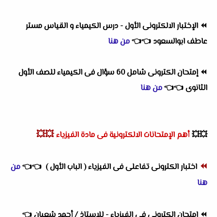
⏪
الإختبار الالكترونى الأول - درس الكيمياء و القياس مستر
عاطف ابوالسعود
👈
👈
من هنا
⏪
إمتحان الكترونى شامل 60 سؤال فى الكيمياء للصف الأول
الثانوى
👈
👈
من هنا
💥💥
💥💥
أهم
الإمتحانات الالكترونية فى مادة الفيزياء
⏪
اختبار الكترونى تفاعلى فى الفيزياء ( الباب الأول )
👈
👈
من
هنا
⏪
إمتحان إلكترونى فى الفيزياء - للاستاذ / أحمد شعبان
👈