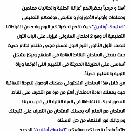
أهلاُ و مرحباً بحضراتكم أعزائنا الطلبة والطالبات معلمين
ومعلمات وأولياء الأمور زوار و متابعى موقعكم التعليمى
"
تعليمك أونلاين
" حيث نقدم لحضراتكم اليوم واحد من انفراداتنا
التعليمية ألا وهو 2 امتحان الكترونى فيزياء على الباب الأول
للصف الأول الثانوى الترم الاول لمستر مجدى منتصر نظام حديث
حيث يغطى الامتحان النقاط الهامة فى المنهج ويركز بشكل
أساسى على الطريقة الحديثة فى التقييم التى أقرتها وزراة
التربية والتعليم حديثاً.
من خلال هذا الامتحان الالكترونى يمكنك الوصول للدرجة النهائية
حيث يمكنك اعادة الامتحان أكثر من مرة مع التعرف على نقاط
القصور لديك للتتفاداها فى المرة التالية التى تجرب فيها
الامتحان مع العلم أنه يمكنك الامتحان من التعرف على نتيجتك
ودرجاتك فور الانتهاء من حل الاسئلة.
دائماً وابداً يقدم لكم موقعكم "
تعليمك أونلاين
" الجديد