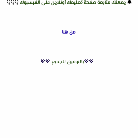
🔔
يمكنك متابعة صفحة تعليمك أونلاين على الفيسبوك
👇
👇
👇
من هنا
💖💖
بالتوفيق للجميع
💖💖