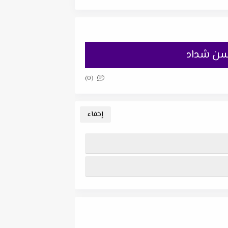
حسن شداد
(0)