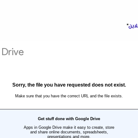
لاين
"