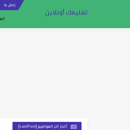
إتصل بنا
س
تعليمك أونلاين
الم
أخبار آخر المواضيع [LastPost]