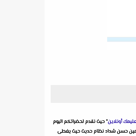
ليمك أونلاين
" حيث نقدم لحضراتكم اليوم
ول ياسمين حسن شداد نظام حديث حيث يغطى