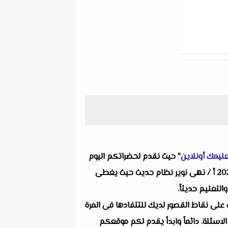
ليمك أونلاين
" حيث نقدم لحضراتكم اليوم
واحد من انفراداتنا التعليمية ألا وهو امتحان الكترونى تفاعلى فلسفة للصف الاول الثانوي الترم الأول نظام جديد 2022 أ / نهى نوير نظام حديث حيث يغطى
لتعليم حديثاً.
 على نقاط القصور لديك للتتفادها فى المرة
لاسئلة. دائماً وابداً يقدم لكم موقعكم