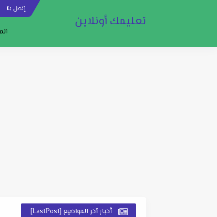
إتصل بنا
س
تعليمك أونلاين
الم
أخبار آخر المواضيع [LastPost]