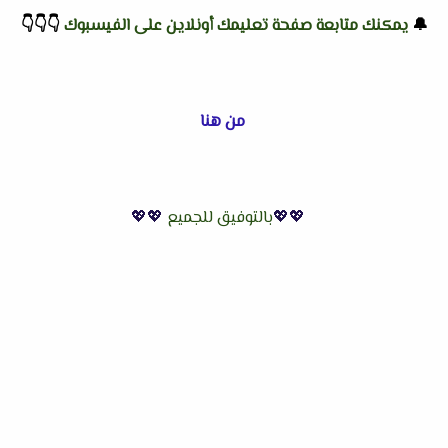
🔔
يمكنك متابعة صفحة تعليمك أونلاين على الفيسبوك
👇
👇
👇
من هنا
💖💖
بالتوفيق للجميع
💖💖