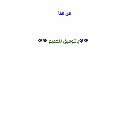
من هنا
💖💖
بالتوفيق للجميع
💖💖