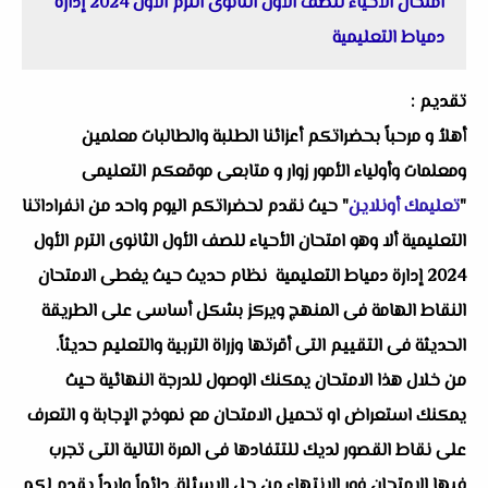
امتحان الأحياء للصف الأول الثانوى الترم الأول 2024 إدارة
دمياط التعليمية
تقديم :
أهلاُ و مرحباً بحضراتكم أعزائنا الطلبة والطالبات معلمين
ومعلمات وأولياء الأمور زوار و متابعى موقعكم التعليمى
"
تعليمك أونلاين
" حيث نقدم لحضراتكم اليوم واحد من انفراداتنا
التعليمية ألا وهو امتحان الأحياء للصف الأول الثانوى الترم الأول
2024 إدارة دمياط التعليمية نظام حديث حيث يغطى الامتحان
النقاط الهامة فى المنهج ويركز بشكل أساسى على الطريقة
الحديثة فى التقييم التى أقرتها وزراة التربية والتعليم حديثاً.
من خلال هذا الامتحان يمكنك الوصول للدرجة النهائية حيث
يمكنك استعراض او تحميل الامتحان مع نموذج الإجابة و التعرف
على نقاط القصور لديك للتتفادها فى المرة التالية التى تجرب
فيها الامتحان فور الانتهاء من حل الاسئلة. دائماً وابداً يقدم لكم