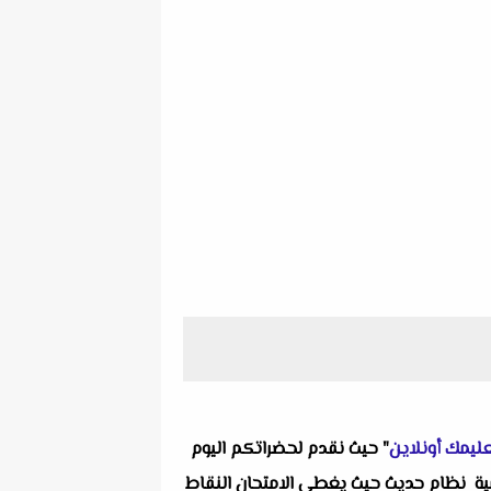
ليمك أونلاين
" حيث نقدم لحضراتكم اليوم
زياء منازل للصف الأول الثانوى الترم الأول 2024 إدارة سوهاج التعليمية نظام حديث حيث يغطى الامتحان النقاط