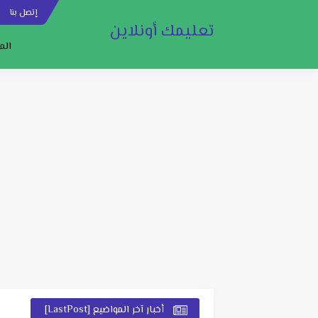
إتصل بنا
س
تعليمك أونلاين
الم
أخبار آخر المواضيع [LastPost]