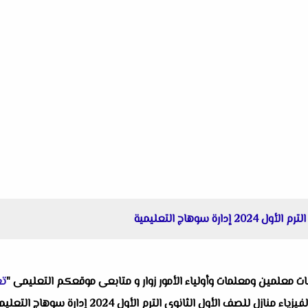
ة سوهاج التعليمية
البات معلمين ومعلمات وأولياء الأمور زوار و متابعى موقعكم التعليمى "
تع
واحد من انفراداتنا التعليمية ألا وهو امتحان الفي