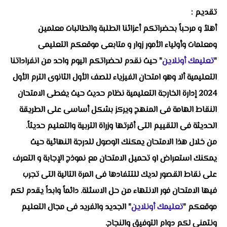
تقديم :
أهلاُ و مرحباً بحضراتكم أعزائنا الطلبة والطالبات معلمين
ومعلمات وأولياء الأمور زوار و متابعى موقعكم التعليمى
"
تعليمك أونلاين
" حيث نقدم لحضراتكم اليوم واحد من انفراداتنا
التعليمية ألا وهو امتحان الفيزياء للصف الأول الثانوى الترم الأول
2024 إدارة الخارجة التعليمية نظام حديث حيث يغطى الامتحان
النقاط الهامة فى المنهج ويركز بشكل أساسى على الطريقة
الحديثة فى التقييم التى أقرتها وزراة التربية والتعليم حديثاً.
من خلال هذا الامتحان يمكنك الوصول للدرجة النهائية حيث
يمكنك استعراض او تحميل الامتحان مع نموذج الإجابة و التعرف
على نقاط القصور لديك للتتفادها فى المرة التالية التى تجرب
فيها الامتحان فور الانتهاء من حل الاسئلة. دائماً وابداً يقدم لكم
موقعكم "
تعليمك أونلاين
" الجديد والفريد فى مجال التعليم
ونتمنى لكم دوام التوفيق والنجاح.