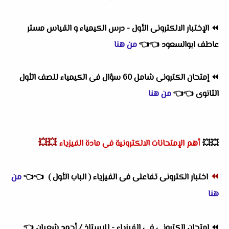
⏪
الإختبار الالكترونى الأول - درس الكيمياء و القياس مستر
عاطف ابوالسعود
👈
👈
من هنا
⏪
إمتحان الكترونى شامل 60 سؤال فى الكيمياء للصف الأول
الثانوى
👈
👈
من هنا
💥💥
💥💥
أهم
الإمتحانات الالكترونية فى مادة الفيزياء
⏪
اختبار الكترونى تفاعلى فى الفيزياء ( الباب الأول )
👈
👈
من
هنا
⏪
إمتحان إلكترونى فى الفيزياء - للاستاذ / أحمد شعبان
👈