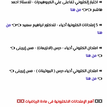
⏪
اختبار إلكتروني تفاعلى علي الكربوهيدرات - للاستاذ احمد
هاشم
👈
👈
من هنا
⏪
5 إمتحانات الكترونية أحياء - للدكتور ابراهيم سعيد
👈
👈
من
هنا
⏪
امتحان الكتروني أحياء - درس (الانزيمات) - مس إيرينى
👈
👈
من هنا
⏪
امتحان الكتروني أحياء درس ( البروتينات ) - مس إيرينى
👈
👈
من هنا
💥💥
أهم
الإمتحانات الالكترونية فى مادة الرياضيات
💥💥