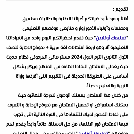
تقديم :
أهلاُ و مرحباً بحضراتكم أعزائنا الطلبة والطالبات معلمين
ومعلمات وأولياء الأمور زوار و متابعى موقعكم التعليمى
"
تعليمك أونلاين
" حيث نقدم لحضراتكم اليوم واحد من انفراداتنا
التعليمية ألا وهو اربعة امتحانات لغة عربية + نموذج الاجابة للصف
الأول الثانوى الترم الاول 2024 مستر هانى الكردونى نظام حديث
حيث يغطى الامتحان النقاط الهامة فى المنهج ويركز بشكل
أساسى على الطريقة الحديثة فى التقييم التى أقرتها وزراة
التربية والتعليم حديثاً.
من خلال هذا الامتحان يمكنك الوصول للدرجة النهائية حيث
يمكنك استعراض او تحميل الامتحان مع نموذج الإجابة و التعرف
على نقاط القصور لديك للتتفادها فى المرة التالية التى تجرب
فيها الامتحان فور الانتهاء من حل الاسئلة. دائماً وابداً يقدم لكم