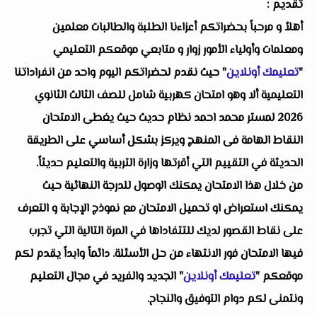
تقديم :
أهلاُ و مرحباً بحضراتكم أعزاءنا الطلبة والطالبات معلمين
ومعلمات وأولياء الأمور زوار و متابعي موقعكم التعليمي
"
تعليمك أونلاين
" حيث نقدم لحضراتكم اليوم واحد من انفراداتنا
التعليمية ألا وهو امتحان كهربية شامل للصف الثالث الثانوي
2026 لمستر محمد احمد نظام حديث حيث يغطى الامتحان
النقاط الهامة فى المنهج ويركز بشكل أساسي على الطريقة
الحديثة في التقييم التي أقرتها وزارة التربية والتعليم حديثاً.
من خلال هذا الامتحان يمكنك الوصول للدرجة النهائية حيث
يمكنك استعراض او تحميل الامتحان مع نموذج الإجابة و التعرف
على نقاط القصور لديك للتتفاداها في المرة التالية التي تجرب
فيها الامتحان فور الانتهاء من حل الأسئلة. دائماً وابداً يقدم لكم
موقعكم "
تعليمك أونلاين
" الجديد والفريد في مجال التعليم
ونتمنى لكم دوام التوفيق والنجاح.