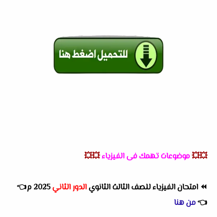
💥💥
موضوعات تهمك فى الفيزياء
💥💥
⏪
امتحان الفيزياء للصف الثالث الثانوي
الدور الثاني
2025 م👈
👈
من هنا