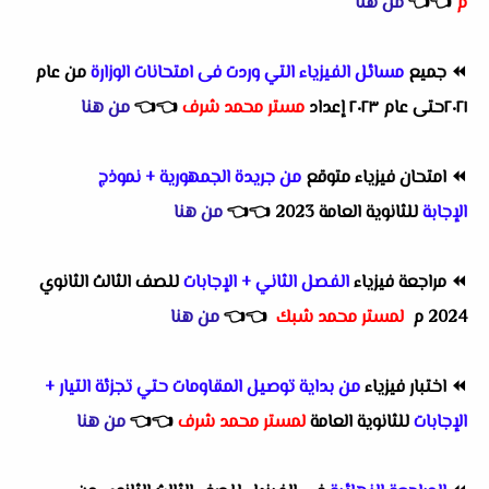
م
👈
👈
من هنا
⏪
جميع
مسائل الفيزياء التي وردت فى امتحانات الوزارة
من عام
٢٠٢١حتى عام ٢٠٢٣ إعداد
مستر محمد شرف
👈
👈
من هنا
⏪
امتحان فيزياء متوقع
من جريدة الجمهورية + نموذج
الإجابة
للثانوية العامة 2023
👈
👈
من هنا
⏪
مراجعة فيزياء
الفصل الثاني + الإجابات
للصف الثالث الثانوي
2024 م
لمستر محمد شبك
👈
👈
من هنا
⏪
اختبار فيزياء
من بداية توصيل المقاومات حتي تجزئة التيار +
الإجابات
للثانوية العامة
لمستر محمد شرف
👈
👈
من هنا