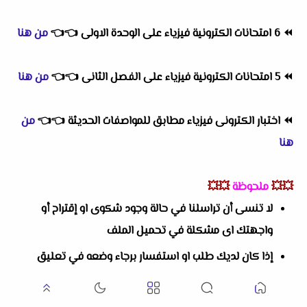
⏪
6 امتحانات الكترونية فيزياء على الوحدة الاولى
👈
👈
من هنا
⏪
5 امتحانات الكترونية فيزياء على الفصل الثانى
👈
👈
من هنا
⏪
اختبار الكترونى فيزياء مطابق للمواصفات الحديثة
👈
👈
من
هنا
💥💥
ملحوظة
💥💥
لا تنسى أن تراسلنا في حالة وجود شكوى او إقتراح أو
واجهتك اى مشكلة في تحميل الملف
إذا كان لديك طلب او استفسار برجاء وضعه في تعليق
بالاسفل
يمكنك التواصل معنا من خلال وسائل التواصل الاجتماعى