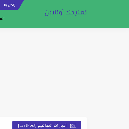
إتصل بنا
س
تعليمك أونلاين
الم
أخبار آخر المواضيع [LastPost]