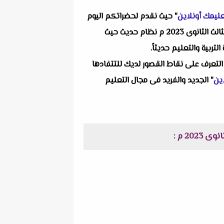
ليمك أونلاين
" حيث نقدم لحضراتكم اليوم
واحد من انفراداتنا التعليمية ألا وهو إمتحان فيزياء على الفصل الاول من منصة حصص مصر + نموذج الاجابة للصف الثالث الثانوى 2023 م نظام حديث حيث
ربية والتعليم حديثاً.
التعرف على نقاط القصور لديك للتتفادها
ين
" الجديد والفريد فى مجال التعليم
2 م :