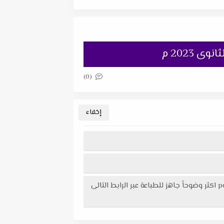
2023 م
(0)
تحميل إمتحان فيزياء على الفصل الاول من منصة حصص مصر + نموذج الاجابة للصف الثالث الثانوى 2023 م في ملف pdf اكثر وضوحاً جاهز للطباعة عبر الرابط التالى