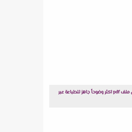
تحميل إمتحان فيزياء على الفصل الاول من منصة حصص مصر + نموذج الاجابة للصف الثالث الثانوى 2023 م في ملف pdf اكثر وضوحاً جاهز للطباعة عبر