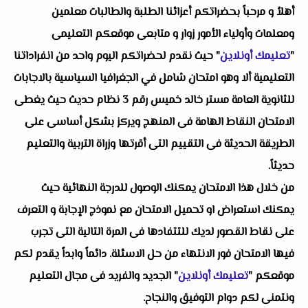
أهلاُ و مرحباً بحضراتكم أعزائنا الطلبة والطالبات معلمين
ومعلمات وأولياء الأمور زوار و متابعى موقعكم التعليمى
"
تعليمك أونلاين
" حيث نقدم لحضراتكم اليوم واحد من انفراداتنا
التعليمية ألا وهو امتحان شامل في الجغرافيا السياسية بالاجابات
للثانوية العامة مستر خالد خميس رقم 3 نظام حديث حيث يغطى
الامتحان النقاط الهامة فى المنهج ويركز بشكل أساسى على
الطريقة الحديثة فى التقييم التى أقرتها وزراة التربية والتعليم
حديثاً.
من خلال هذا الامتحان يمكنك الوصول للدرجة النهائية حيث
يمكنك استعراض او تحميل الامتحان مع نموذج الإجابة و التعرف
على نقاط القصور لديك للتتفادها فى المرة التالية التى تجرب
فيها الامتحان فور الانتهاء من حل الاسئلة. دائماً وابداً يقدم لكم
موقعكم "
تعليمك أونلاين
" الجديد والفريد فى مجال التعليم
ونتمنى لكم دوام التوفيق والنجاح.