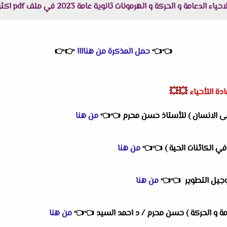
 الهرمونات ثانوية عامة 2023 في ملف pdf اكثر وضوحاً جاهز للطباعة برابط مباشر
👈
👈
حمل المذكرة من هناااا
👉
👉
💥💥
دة اللأحياء
 فى الانسان ) للأستاذ حسن محرم
👈
👈
من هنا
ي الكائنات الحية )
👈
👈
من هنا
وجيل التطوير
👈
👈
من هنا
👈
👈
من هنا