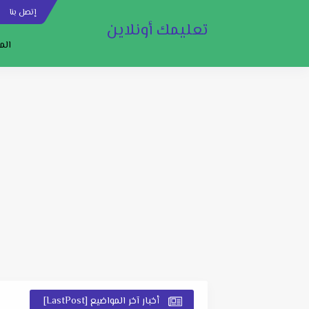
إتصل بنا
س
تعليمك أونلاين
الم
أخبار آخر المواضيع [LastPost]