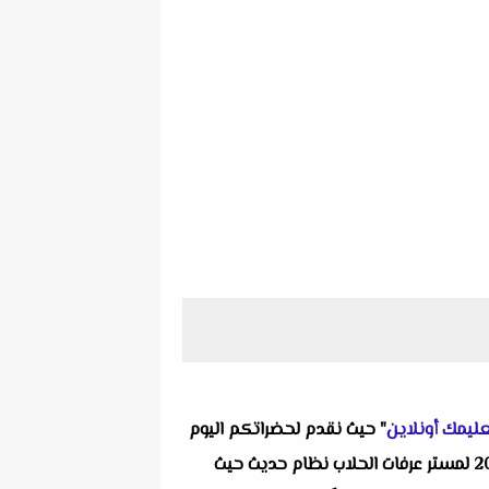
ليمك أونلاين
" حيث نقدم لحضراتكم اليوم
واحد من انفراداتنا التعليمية ألا وهو ثلاث امتحانات لغة إنجليزية نصف العام للصف الخامس الابتدائي الترم الأول 2026 لمستر عرفات الحلاب نظام حديث حيث