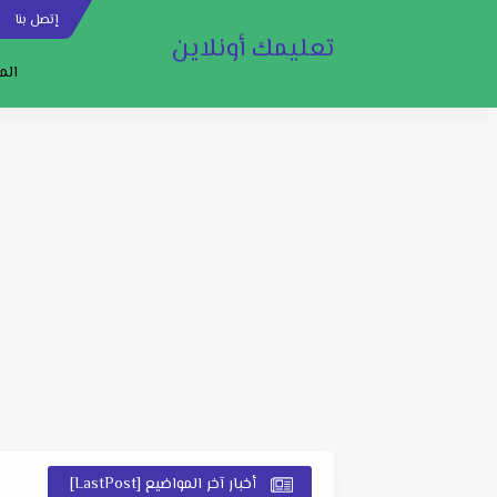
إتصل بنا
س
تعليمك أونلاين
الم
أخبار آخر المواضيع [LastPost]