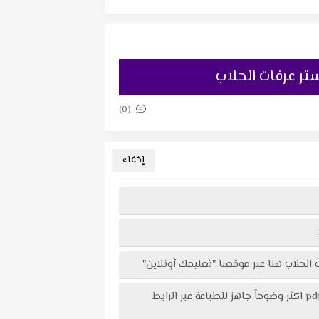
(0)
تحميل ثلاث امتحانات لغة إنجليزية نصف العام للصف الخامس الابتدائي الترم الأول 2026 لمستر عرفات الحلاب في ملف pdf اكثر وضوحاً جاهز للطباعة عبر الرابط