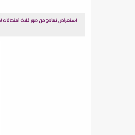
استعراض نماذج من صور ثلاث امتحانات لغة إنجليزية نصف ال