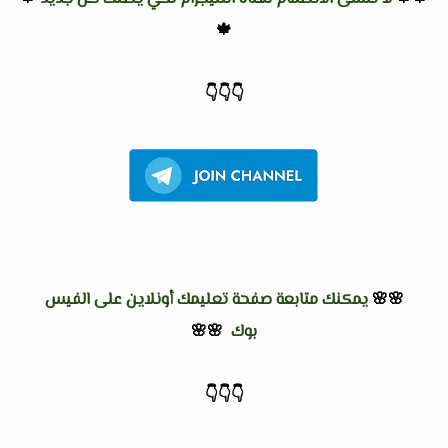
🍁
👇
👇
👇
🌸🌸
يمكنك متابعة صفحة تعليمك أونلاين على الفيس
بوك
🌸🌸
👇
👇
👇