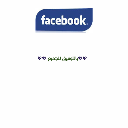
💖💖
بالتوفيق للجميع
💖💖