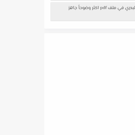
تحميل اختبار لغة عربية و تربية إسلامية مقرر شهر أكتوبر للصف الخامس الابتدائي الترم الأول 2026 لمستر محمد عوض البدري في ملف pdf اكثر وضوحاً جاهز