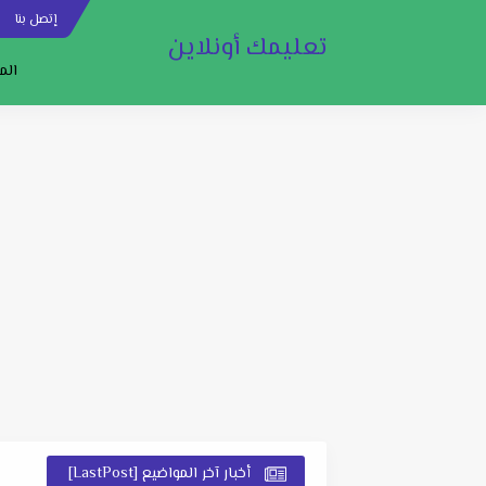
إتصل بنا
س
تعليمك أونلاين
الم
أخبار آخر المواضيع [LastPost]