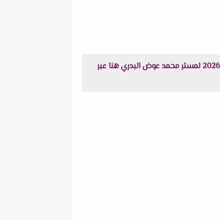
استعراض نماذج من صور اختبار لغة عربية و تربية إسلامية مقرر شهر أكتوبر للصف الخامس الابتدائي الترم الأول 2026 لمستر محمد عوض البدري هنا عبر