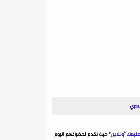
ليمك أونلاين
" حيث نقدم لحضراتكم اليوم