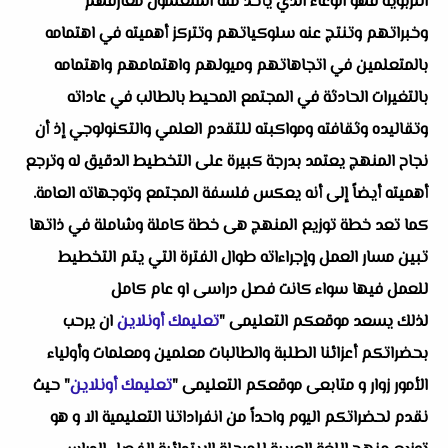
التربوية فهو الوعاء الذي يأخذ منه المتعلمون معارفهم
وخبراتهم وتنتج عنه سلوكياتهم وتتركز أهميته في اهتمامه
بالمتعلمين في اتجاهاتهم وميولهم واهتمامهم واهتمامه
بالتغيرات الحادثة في المجتمع المحيط بالطالب في عاداته
وتقاليده وثقافته ومواكبته للتقدم العلمي والتكنولوجي إذ أن
نجاح المنهج يعتمد بدرجة كبيرة على التخطيط الدقيق له وترجع
أهميته أيضاً إلى أنه يعكس فلسفة المجتمع وتوجهاته العامة.
كما تعد خطة توزيع المنهج هى خطة كاملة وشاملة في ذاتها
تبين مسار العمل وإجراءاته طوال الفترة التي يتم التخطيط
للعمل فيها سواء كانت فصل دراسى او عام كامل
لذلك يسعد موقعكم التعليمى "
تعليمك أونلاين
ان يرحب
بحضراتكم أعزائنا الطلبة والطالبات معلمين ومعلمات وأولياء
الأمور زوار و متابعى موقعكم التعليمى "
تعليمك أونلاين
" حيث
نقدم لحضراتكم اليوم واحداً من انفراداتنا التعليمية الا و هو