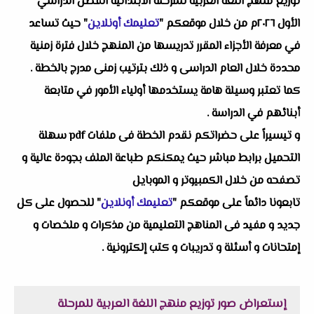
توزيع منهج اللغة العربية للمرحلة الابتدائية الفصل الدراسي
الأول ٢٠٢٦م من خلال موقعكم "
تعليمك أونلاين
" حيث تساعد
في معرفة الأجزاء المقرر تدريسها من المنهج خلال فترة زمنية
محددة خلال العام الدراسى و ذلك بترتيب زمنى مدرج بالخطة .
كما تعتبر وسيلة هامة يستخدمها أولياء الأمور في متابعة
أبنائهم في الدراسة .
و تيسيراً على حضراتكم نقدم الخطة فى ملفات pdf سهلة
التحميل برابط مباشر حيث يمكنكم طباعة الملف بجودة عالية و
تصفحه من خلال الكمبيوتر و الموبايل
تابعونا دائماً على موقعكم "
تعليمك أونلاين
" للحصول على كل
جديد و مفيد فى المناهج التعليمية من مذكرات و ملخصات و
إمتحانات و أسئلة و تدريبات و كتب إلكترونية .
إستعراض صور توزيع منهج اللغة العربية للمرحلة