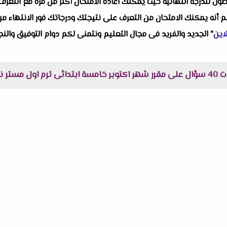
صول للدرجة النهائية حيث يمكنك اعادة الامتحان أكثر من مرة مع التعر
علم أنه يمكنك الامتحان من التعرف على نتيجتك ودرجاتك فور الانتهاء م
اين
" الجديد والفريد فى مجال التعليم ونتمنى لكم دوام التوفيق والنجا
ميمي :