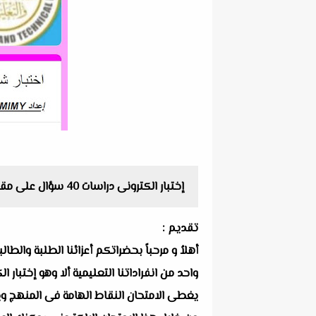
إختبار الكترونى دراسات 40 سؤال على مقرر شهر اكتوبر خامسة ابتدائى ترم اول مستر نبيل التميمي
تقديم :
أهلاُ و مرحباً بحضراتكم أعزائنا الطلبة والط
يغطى الامتحان النقاط الهامة فى المنهج ويرك