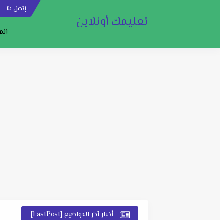
إتصل بنا
س
تعليمك أونلاين
الم
أخبار آخر المواضيع [LastPost]