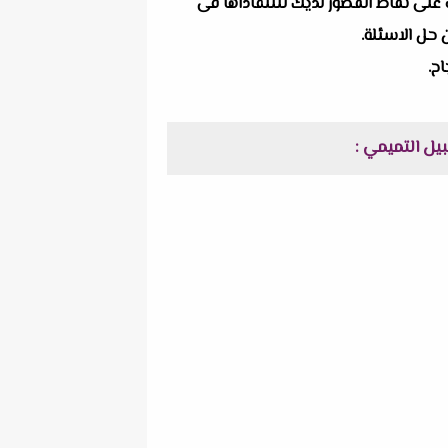
ف على نقاط القصور لديك للتتفاداها فى
ن حل الاسئلة.
ح.