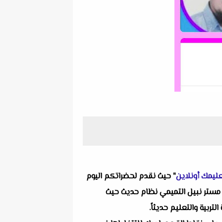
ليمك أونلاين
" حيث نقدم لحضراتكم اليوم
توبر خامسة ابتدائى ترم اول مستر نبيل التميمي نظام حديث حيث
ربية والتعليم حديثاً.