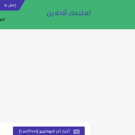
إتصل بنا
س
تعليمك أونلاين
الم
أخبار آخر المواضيع [LastPost]