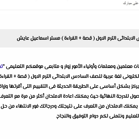
الابتدائى الترم الاول ( قصة + القراءة ) مستر اسماعيل عايش
البات معلمين ومعلمات وأولياء الأمور زوار و متابعى موقعكم التعليمى "
تع
ن الكترونى لغة عربية للصف السادس الابتدائى الترم الاول ( قصة + الق
ز بشكل أساسى على الطريقة الحديثة فى التقييم التى أقرتها وزراة الت
صول للدرجة النهائية حيث يمكنك اعادة الامتحان أكثر من مرة مع التعرف
نه يمكنك الامتحان من التعرف على نتيجتك ودرجاتك فور الانتهاء من حل ا
لتعليم ونتمنى لكم دوام التوفيق والنجاح.