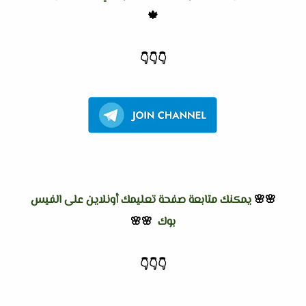
🍁
👇
👇
👇
🌸🌸
يمكنك متابعة صفحة تعليمك أونلاين على الفيس
بوك
🌸🌸
👇
👇
👇