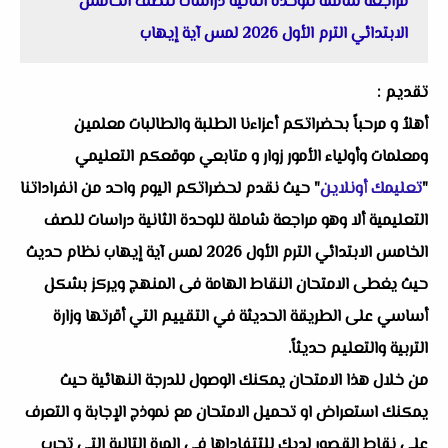
مراجعة شاملة للوحدة الثانية دراسات للصف الخامس
الابتدائي الترم الأول 2026 لمس آية إيهاب
تقديم :
أهلاُ و مرحباً بحضراتكم أعزاءنا الطلبة والطالبات معلمين
ومعلمات وأولياء الأمور زوار و متابعي موقعكم التعليمي
"
تعليمك أونلاين
" حيث نقدم لحضراتكم اليوم واحد من انفراداتنا
التعليمية ألا وهو مراجعة شاملة للوحدة الثانية دراسات للصف
الخامس الابتدائي الترم الأول 2026 لمس آية إيهاب نظام حديث
حيث يغطى الامتحان النقاط الهامة فى المنهج ويركز بشكل
أساسي على الطريقة الحديثة في التقييم التي أقرتها وزارة
التربية والتعليم حديثاً.
من خلال هذا الامتحان يمكنك الوصول للدرجة النهائية حيث
يمكنك استعراض او تحميل الامتحان مع نموذج الإجابة و التعرف
على نقاط القصور لديك للتتفاداها في المرة التالية التي تجرب