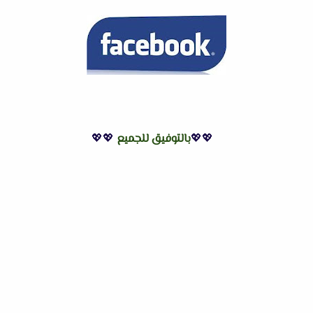
💖💖
بالتوفيق للجميع
💖💖