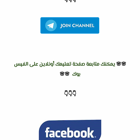
👇
👇
👇
🌸🌸
يمكنك متابعة صفحة تعليمك أونلاين على الفيس
بوك
🌸🌸
👇
👇
👇