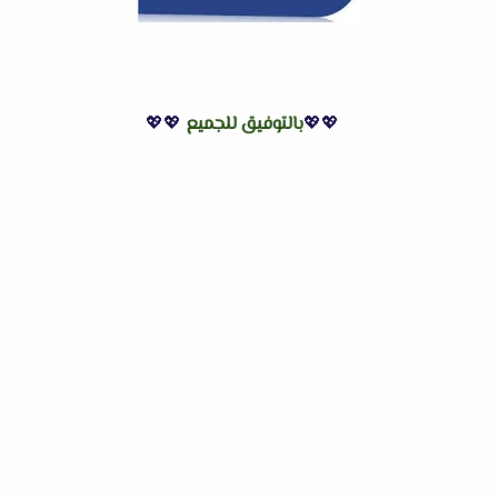
💖💖
بالتوفيق للجميع
💖💖