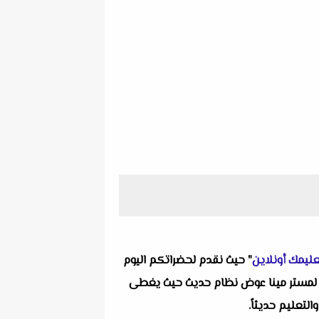
ليمك أونلاين
" حيث نقدم لحضراتكم اليوم
احد من انفراداتنا التعليمية ألا وهو نماذج إسترشادية لإمتحانات عملي علوم الصف الأول الإعدادي الترم الأول 2026 لمستر مينا عوض نظام حديث حيث يغطى
لتعليم حديثاً.