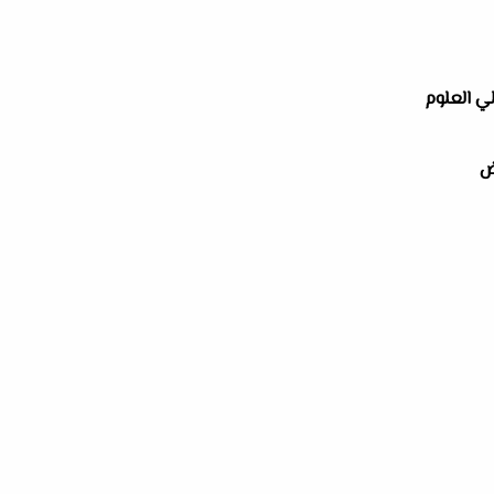
لي العلوم
ض