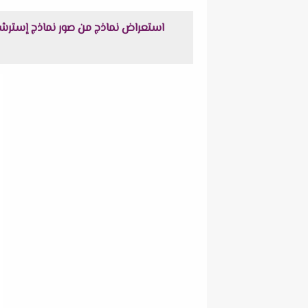
استعراض نماذج من صور نماذج إسترشادية لامتحانات عم