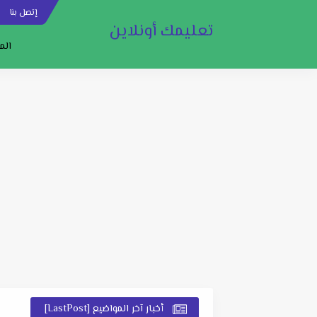
إتصل بنا
س
تعليمك أونلاين
الم
أخبار آخر المواضيع [LastPost]