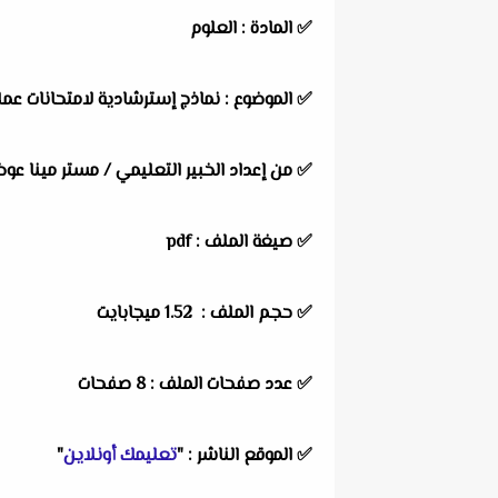
✅
المادة :
العلوم
✅
الموضوع :
نماذج إسترشادية لامتحانات عم
✅
من إعداد الخبير التعليمي /
مستر مينا عو
✅ صيغة الملف : pdf
✅ حجم الملف : 1.52 ميجابايت
✅ عدد صفحات الملف : 8 صفحات
✅
الموقع الناشر :
"
تعليمك أونلاين
"