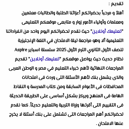
تقديم :
أهلاُ و مرحباً بحضراتكم أعزائنا الطلبة والطالبات معلمين
ومعلمات وأولياء الأمور زوار و متابعى موقعكم التعليمى
"
تعليمك أونلاين
" حيث نقدم لحضراتكم اليوم واحد من انفراداتنا
التعليمية ألا وهو مراجعة ليلة الامتحان في اللغة الإنجليزية
للصف الأول الثانوي الترم الأول 2025 سلسلة اسباير Aspire
نظام حديث حيث يواصل موقعكم "
تعليمك أونلاين
" تقديم
المراجعات النهائية لأهم خبراء التعليم في مصر و الوطن العربى
والذى يشمل بنك لأهم الأسئلة التى وردت فى امتحانات
المحافظات فى الأعوام السابقة ومن كتاب المدرسة و النقاط
الهامة فى المنهج ويركز بشكل أساسى على الطريقة الحديثة
فى التقييم التى أقرتها وزراة التربية والتعليم حديثاً. كما نقدم
لحضراتكم أهم المراجعات التى تشتمل على بنك أسئلة لا يخرج
عنها الامتحان .