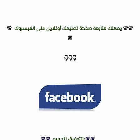
🌸🌸
يمكنك متابعة صفحة تعليمك أونلاين على الفيسبوك
🌸
🌸
👇
👇
👇
💖💖
بالتوفيق للجميع
💖💖