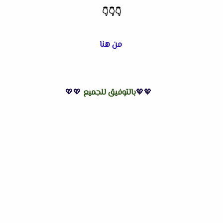
👇
👇
👇
من هنا
💖💖
بالتوفيق للجميع
💖💖