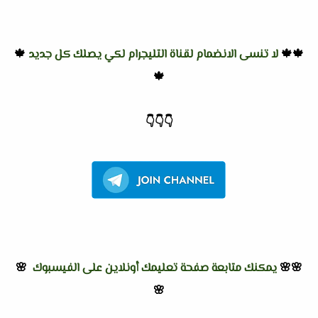
🍁🍁
لا تنسى الانضمام لقناة التليجرام لكي يصلك كل جديد
🍁
🍁
👇
👇
👇
🌸🌸
يمكنك متابعة صفحة تعليمك أونلاين على الفيسبوك
🌸
🌸