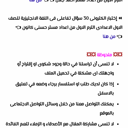
الترم الاول
من اعداد
مستر احمد جلال
👈
👈
من هنا
⏪
إختبار الكترونى 30 سؤال تفاعلى فى اللغة الانجليزية للصف
الاول الاعدادى الترم الاول
من اعداد
مستر حسنى كانون
👈
👈
من هنا
💥💥
ملحوظة
💥💥
لا تنسى أن تراسلنا في حالة وجود شكوى او إقتراح أو
واجهتك اى مشكلة في تحميل الملف
إذا كان لديك طلب او استفسار برجاء وضعه في تعليق
بالاسفل
يمكنك التواصل معنا من خلال وسائل التواصل الاجتماعى
بالموقع
لا تنسى مشاركة المقال مع الأصدقاء و الزملاء لتعم الفائدة