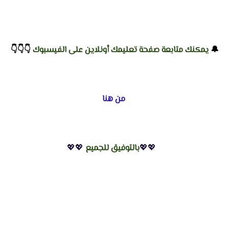
🔔
يمكنك متابعة صفحة تعليمك أونلاين على الفيسبوك
👇
👇
👇
من هنا
💖💖
بالتوفيق للجميع
💖💖