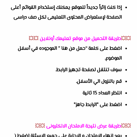
إذا كنت زائراً جديداً للموقع يمكنك إستخدام القوائم أعلى
الصفحة لإستعراض المحتوى التعليمى لكل صف دراسى
💥💥
طريقة التحميل من موقع تعليمك أونلاين
💥💥
اضغط على كلمة “حمل من هنا ” الموجوده في أسفل
الموضوع.
سوف تنتقل لصفحة تجهيز الرابط.
قم بالنزول الي الأسفل.
انتظر العداد 15 ثانية
اضغط على "الرابط جاهز"
💥💥
طريقة عرض نتيجة الامتحان الالكترونى
💥💥
بعد إنهاء الامتحان و الاجابة على جميع الاسئلة إضغط (