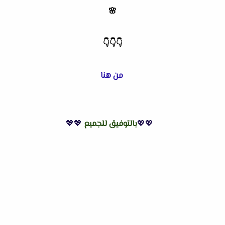
🌸
👇
👇
👇
من هنا
💖💖
بالتوفيق للجميع
💖💖