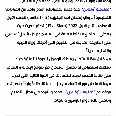
ومعلمات وأولياء الأمور زوار و متابعى موقعكم التعليمى
"
تعليمك أونلاين
" حيث نقدم لحضراتكم اليوم واحد من انفراداتنا
التعليمية ألا وهو إمتحان لغة انجليزية ( units 1 - 3 ) للصف الأول
الاعدادى الترم الاول 2023 (Five Stars ) نظام حديث حيث
يغطى الامتحان النقاط الهامة فى المنهج ويركز بشكل أساسى
على الطريقة الحديثة فى التقييم التى أقرتها وزراة التربية
والتعليم حديثاً.
من خلال هذا الامتحان يمكنك الوصول للدرجة النهائية حيث
يمكنك استعراض او تحميل الامتحان مع نموذج الإجابة و التعرف
على نقاط القصور لديك للتتفادها فى المرة التالية التى تجرب
فيها الامتحان فور الانتهاء من حل الاسئلة. دائماً وابداً يقدم لكم
موقعكم "
تعليمك أونلاين
" الجديد والفريد فى مجال التعليم
ونتمنى لكم دوام التوفيق والنجاح.