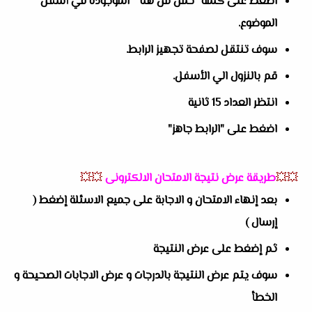
اضغط على كلمة “حمل من هنا ” الموجوده في أسفل
الموضوع.
سوف تنتقل لصفحة تجهيز الرابط.
قم بالنزول الي الأسفل.
انتظر العداد 15 ثانية
اضغط على "الرابط جاهز"
💥💥
طريقة عرض نتيجة الامتحان الالكترونى
💥💥
بعد إنهاء الامتحان و الاجابة على جميع الاسئلة إضغط (
إرسال )
ثم إضغط على عرض النتيجة
سوف يتم عرض النتيجة بالدرجات و عرض الاجابات الصحيحة و
الخطأ