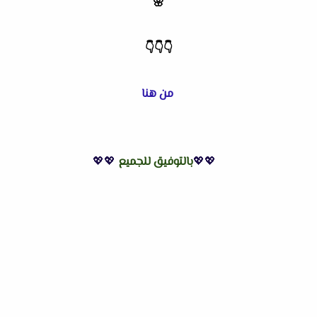
🌸
👇
👇
👇
من هنا
💖💖
بالتوفيق للجميع
💖💖