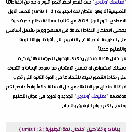
"
تعليمك أونلاين
" حيث نقدم لحضراتكم اليوم واحد من انفراداتنا
التعليمية ألا وهو امتحان لغة انجليزية ( units 1 : 2 ) للصف الأول
الاعدادى الترم الاول 2023 من كتاب العمالقة نظام حديث حيث
يغطى الامتحان النقاط الهامة فى المنهج ويركز بشكل أساسى
على الطريقة الحديثة فى التقييم التى أقرتها وزراة التربية
والتعليم حديثاً.
من خلال هذا الامتحان يمكنك الوصول للدرجة النهائية حيث
يمكنك استعراض او تحميل الامتحان مع نموذج الإجابة و التعرف
على نقاط القصور لديك للتتفادها فى المرة التالية التى تجرب
فيها الامتحان فور الانتهاء من حل الاسئلة. دائماً وابداً يقدم لكم
موقعكم "
تعليمك أونلاين
" الجديد والفريد فى مجال التعليم
ونتمنى لكم دوام التوفيق والنجاح.
بيانات و تفاصيل امتحان لغة انجليزية ( units 1 : 2 )