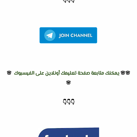
👇
👇
👇
🌸🌸
يمكنك متابعة صفحة تعليمك أونلاين على الفيسبوك
🌸
🌸
👇
👇
👇