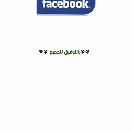
💖💖
بالتوفيق للجميع
💖💖