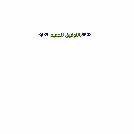
💖💖
بالتوفيق للجميع
💖💖