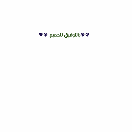
💖💖
بالتوفيق للجميع
💖💖