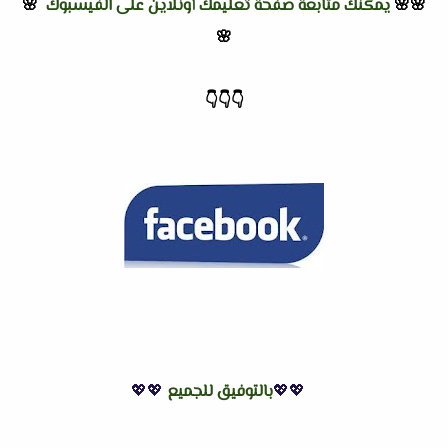
🌸🌸
يمكنك متابعة صفحة تعليمك أونلاين على الفيسبوك
🌸
🌸
👇
👇
👇
💖💖
بالتوفيق للجميع
💖💖