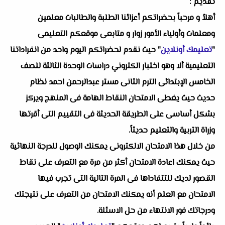
تقديم :
أهلاُ و مرحباً بحضراتكم أعزائنا الطلبة والطالبات معلمين
ومعلمات وأولياء الأمور زوار و متابعى موقعكم التعليمى
"
تعليمك أونلاين
" حيث نقدم لحضراتكم اليوم واحد من انفراداتنا
التعليمية ألا وهو اختبار الكتروني دراسات الوحدة الثالثة للصف
الخامس الإبتدائى الترم الثانى مستر عبدالرحمن احمد نظام
حديث حيث يغطى الامتحان النقاط الهامة فى المنهج ويركز
بشكل أساسى على الطريقة الحديثة فى التقييم التى أقرتها
وزراة التربية والتعليم حديثاً.
من خلال هذا الامتحان الالكترونى يمكنك الوصول للدرجة النهائية
حيث يمكنك اعادة الامتحان أكثر من مرة مع التعرف على نقاط
القصور لديك للتتفاداها فى المرة التالية التى تجرب فيها
الامتحان مع العلم أنه يمكنك الامتحان من التعرف على نتيجتك
ودرجاتك فور الانتهاء من حل الاسئلة.