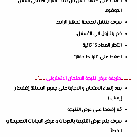
اضغط على كلمة “حمل من هنا ” الموجوده في أسفل
الموضوع.
سوف تنتقل لصفحة تجهيز الرابط.
قم بالنزول الي الأسفل.
انتظر العداد 15 ثانية
اضغط على "الرابط جاهز"
💥💥
طريقة عرض نتيجة الامتحان الالكترونى
💥💥
بعد إنهاء الامتحان و الاجابة على جميع الاسئلة إضغط (
إرسال )
ثم إضغط على عرض النتيجة
سوف يتم عرض النتيجة بالدرجات و عرض الاجابات الصحيحة و
الخطأ