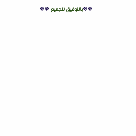
💖💖
بالتوفيق للجميع
💖💖