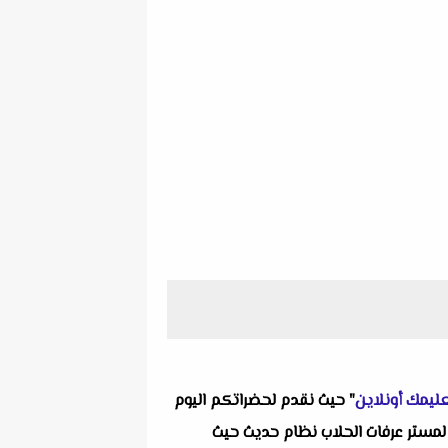
ليمك أونلاين
" حيث نقدم لحضراتكم اليوم
حد من انفراداتنا التعليمية ألا وهو إختبار لغة إنجليزية مقرر شهر مارس للصف الخامس الإبتدائى الترم الثانى 2024 لمستر عرفات الحلاب نظام حديث حيث