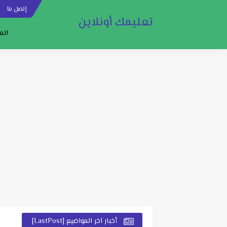
إتصل بنا
س
تعليمك أونلاين
الم
أخبار آخر المواضيع [LastPost]