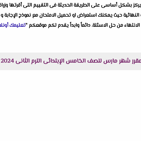
ز بشكل أساسى على الطريقة الحديثة فى التقييم التى أقرتها وزراة الت
النهائية حيث يمكنك استعراض او تحميل الامتحان مع نموذج الإجابة و 
 الانتهاء من حل الاسئلة. دائماً وابداً يقدم لكم موقعكم "
تعليمك أونلا
 شهر مارس للصف الخامس الإبتدائى الترم الثانى 2024 لمستر عرفات الحلاب