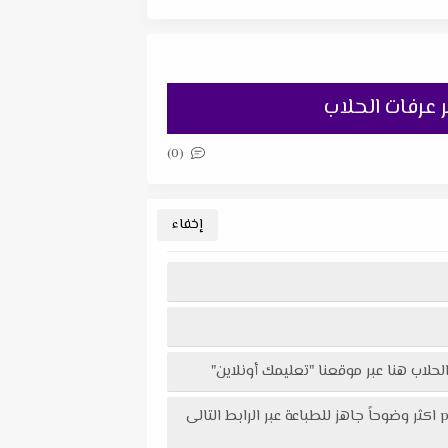
(0)
تحميل إختبار لغة إنجليزية مقرر شهر مارس للصف الخامس الإبتدائى الترم الثانى 2024 لمستر عرفات الحلاب في ملف pdf اكثر وضوحاً جاهز للطباعة عبر الرابط التالى