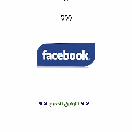
🌸
👇
👇
👇
💖💖
بالتوفيق للجميع
💖💖