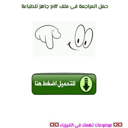
حمل المراجعة فى ملف pdf جاهز للطباعة
💥💥
موضوعات تهمك فى الفيزياء
💥💥