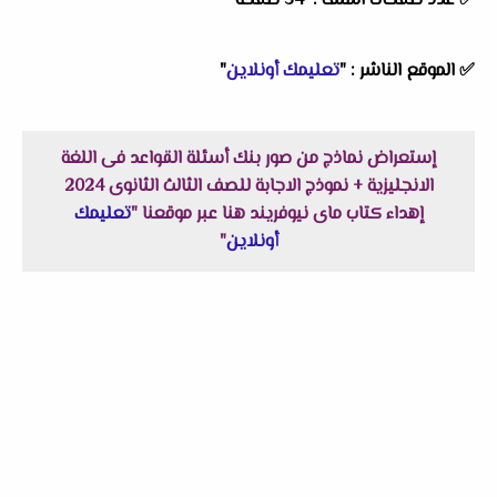
✅ عدد صفحات الملف : 34 صفحة
✅ الموقع الناشر : "
تعليمك أونلاين
"
إستعراض نماذج من صور بنك أسئلة القواعد فى اللغة
الانجليزية + نموذج الاجابة للصف الثالث الثانوى 2024
إهداء كتاب ماى نيوفريند هنا عبر موقعنا "
تعليمك
أونلاين
"