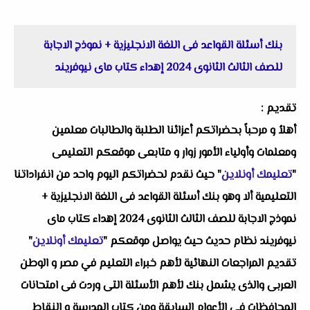
بنك أسئلة القواعد فى اللغة الانجليزية + نموذج الاجابة
للصف الثالث الثانوى 2024 إهداء كتاب ماى نيوفريند
تقديم :
أهلاُ و مرحباً بحضراتكم أعزائنا الطلبة والطالبات معلمين
ومعلمات وأولياء الأمور زوار و متابعى موقعكم التعليمى
"
تعليمك أونلاين
" حيث نقدم لحضراتكم اليوم واحد من انفراداتنا
التعليمية ألا وهو بنك أسئلة القواعد فى اللغة الانجليزية +
نموذج الاجابة للصف الثالث الثانوى 2024 إهداء كتاب ماى
نيوفريند نظام حديث حيث يواصل موقعكم "
تعليمك أونلاين
"
تقديم المراجعات النهائية لأهم خبراء التعليم في مصر و الوطن
العربى والذى يشمل بنك لأهم الأسئلة التى وردت فى امتحانات
المحافظات فى الأعوام السابقة ومن كتاب المدرسة و النقاط