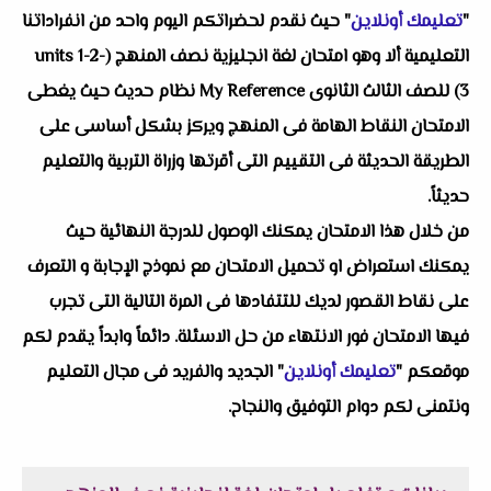
"
تعليمك أونلاين
" حيث نقدم لحضراتكم اليوم واحد من انفراداتنا
التعليمية ألا وهو امتحان لغة انجليزية نصف المنهج (units 1-2-
3) للصف الثالث الثانوى My Reference نظام حديث حيث يغطى
الامتحان النقاط الهامة فى المنهج ويركز بشكل أساسى على
الطريقة الحديثة فى التقييم التى أقرتها وزراة التربية والتعليم
حديثاً.
من خلال هذا الامتحان يمكنك الوصول للدرجة النهائية حيث
يمكنك استعراض او تحميل الامتحان مع نموذج الإجابة و التعرف
على نقاط القصور لديك للتتفادها فى المرة التالية التى تجرب
فيها الامتحان فور الانتهاء من حل الاسئلة. دائماً وابداً يقدم لكم
موقعكم "
تعليمك أونلاين
" الجديد والفريد فى مجال التعليم
ونتمنى لكم دوام التوفيق والنجاح.