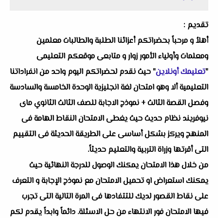
تقديم :
أهلاُ و مرحباً بحضراتكم أعزائنا الطلبة والطالبات معلمين
ومعلمات وأولياء الأمور زوار و متابعى موقعكم التعليمى
"
تعليمك أونلاين
" حيث نقدم لحضراتكم اليوم واحد من انفراداتنا
التعليمية ألا وهو امتحان لغة انجليزية الوحدة الخامسة والسادسة
وفصل القصة الثالث + نموذج الاجابة للصف الثالث الثانوي ماى
نيوفريند نظام حديث حيث يغطى الامتحان النقاط الهامة فى
المنهج ويركز بشكل أساسى على الطريقة الحديثة فى التقييم
التى أقرتها وزراة التربية والتعليم حديثاً.
من خلال هذا الامتحان يمكنك الوصول للدرجة النهائية حيث
يمكنك استعراض او تحميل الامتحان مع نموذج الإجابة و التعرف
على نقاط القصور لديك للتتفادها فى المرة التالية التى تجرب
فيها الامتحان فور الانتهاء من حل الاسئلة. دائماً وابداً يقدم لكم