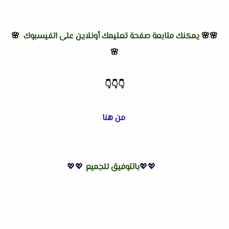
🌸🌸
يمكنك متابعة صفحة تعليمك أونلاين على الفيسبوك
🌸
🌸
👇
👇
👇
من هنا
💖💖
بالتوفيق للجميع
💖💖