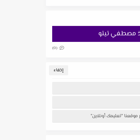
اذ مصطفي تيتو
(0)
موقعنا "تعليمك أونلاين"