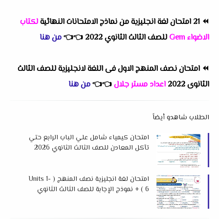
⏪
21 امتحان لغة انجليزية من نماذج الامتحانات النهائية
لكتاب
الاضواء Gem
للصف الثالث الثانوي 2022
👈
👈
من هنا
⏪
امتحان نصف المنهج الاول فى اللغة لانجليزية للصف الثالث
الثانوى 2022
اعداد مستر جلال
👈
👈
من هنا
الطلاب شاهدو أيضاً
امتحان كيمياء شامل علي الباب الرابع حتي
تآكل المعادن للصف الثالث الثانوي 2026
لمستر هشام صلاح
امتحان لغة انجليزية نصف المنهج ( Units 1-
6 ) + نموذج الإجابة للصف الثالث الثانوي
2026 لمستر محمود زيتون