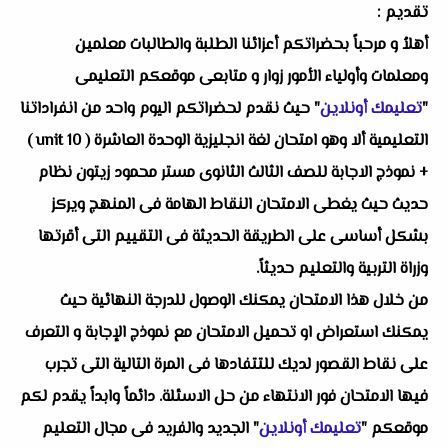
تقديم :
أهلاُ و مرحباً بحضراتكم أعزائنا الطلبة والطالبات معلمين
ومعلمات وأولياء الأمور زوار و متابعى موقعكم التعليمى
"
تعليمك أونلاين
" حيث نقدم لحضراتكم اليوم واحد من انفراداتنا
التعليمية ألا وهو
امتحان لغة انجليزية الوحدة العاشرة ( unit 10 )
+ نموذج الاجابة للصف الثالث الثانوى مستر محمود زيتون
نظام
حديث حيث يغطى الامتحان النقاط الهامة فى المنهج ويركز
بشكل أساسى على الطريقة الحديثة فى التقييم التى أقرتها
وزراة التربية والتعليم حديثاً.
من خلال هذا الامتحان يمكنك الوصول للدرجة النهائية حيث
يمكنك استعراض او تحميل الامتحان مع نموذج الإجابة و التعرف
على نقاط القصور لديك للتتفادها فى المرة التالية التى تجرب
فيها الامتحان فور الانتهاء من حل الاسئلة. دائماً وابداً يقدم لكم
موقعكم "
تعليمك أونلاين
" الجديد والفريد فى مجال التعليم