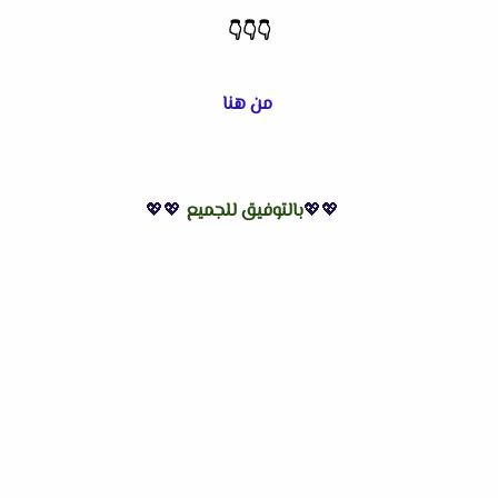
👇
👇
👇
من هنا
💖💖
بالتوفيق للجميع
💖💖