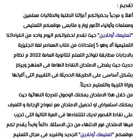
تقديم :
أهلاُ و مرحباً بحضراتكم أعزائنا الطلبة والطالبات معلمين
ومعلمات وأولياء الأمور زوار و متابعى موقعكم التعليمى
"
تعليمك أونلاين
" حيث نقدم لحضراتكم اليوم واحد من انفراداتنا
التعليمية ألا وهو 5 إمتحانات من كتاب المعاصر لغة انجليزية
بالاجابات مطابقة لنواتج التعلم للثانوية العامة 2022 م نظام
حديث حيث يغطى الامتحان النقاط الهامة فى المنهج ويركز
بشكل أساسى على الطريقة الحديثة فى التقييم التى أقرتها
وزراة التربية والتعليم حديثاً.
من خلال هذا الامتحان يمكنك الوصول للدرجة النهائية حيث
يمكنك استعراض او تحميل الامتحان مع نموذج الإجابة و التعرف
على نقاط القصور لديك للتتفادها فى المرة التالية التى تجرب
فيها الامتحان فور الانتهاء من حل الاسئلة. دائماً وابداً يقدم لكم
موقعكم "
تعليمك أونلاين
" الجديد والفريد فى مجال التعليم