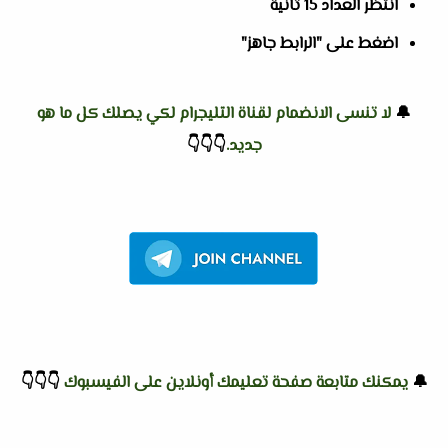
انتظر العداد 15 ثانية
اضغط على "الرابط جاهز"
🔔
لا تنسى الانضمام لقناة التليجرام لكي يصلك كل ما هو
جديد.
👇
👇
👇
🔔
يمكنك متابعة صفحة تعليمك أونلاين على الفيسبوك
👇
👇
👇