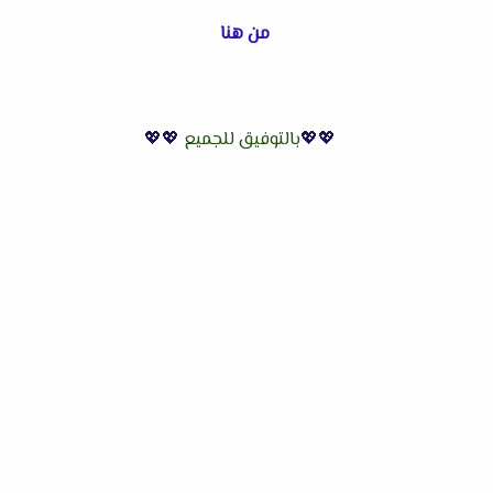
من هنا
💖💖
بالتوفيق للجميع
💖💖