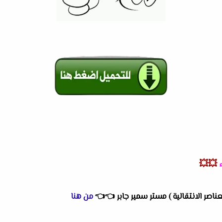
💥💥
عناصر الانتقالية ) مستر سمير جابر
👈
👈
من هنا