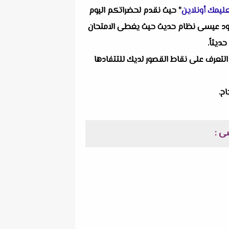
ليمك أونلاين
" حيث نقدم لحضراتكم اليوم
ا وهو امتحان اللغة الفرنسية بالاجابات للثانوية العامة الشعبة الادبية 2021 مسيو محمود عيسى نظام حديث حيث يغطى الامتحان
ديثاً.
التعرف على نقاط القصور لديك للتتفادها
ح.