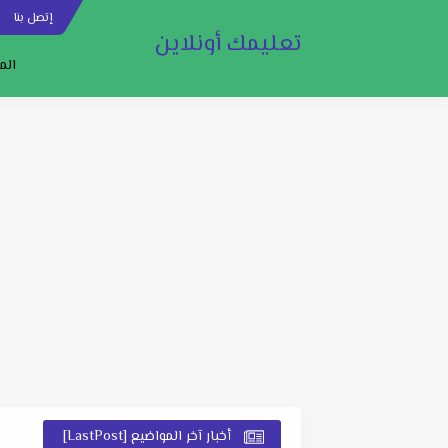
إتصل بنا
س
تعليمك أونلاين
الم
أخبار آخر المواضيع [LastPost]