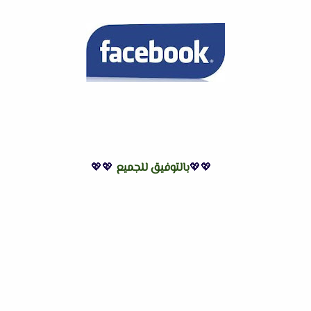
💖💖
بالتوفيق للجميع
💖💖