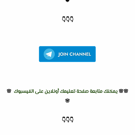
🍁
👇
👇
👇
🌸🌸
يمكنك متابعة صفحة تعليمك أونلاين على الفيسبوك
🌸
🌸
👇
👇
👇