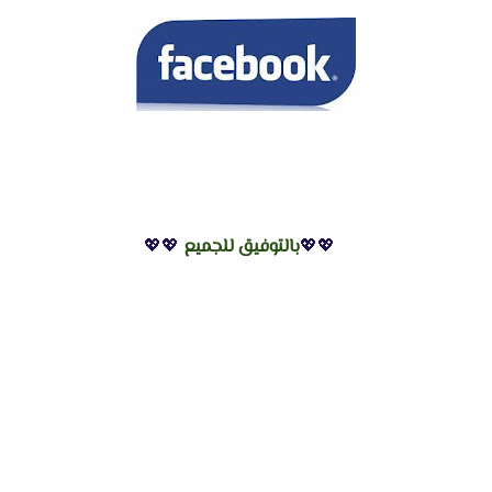
💖💖
بالتوفيق للجميع
💖💖