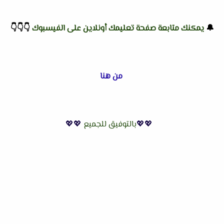
🔔
يمكنك متابعة صفحة تعليمك أونلاين على الفيسبوك
👇
👇
👇
من هنا
💖💖
بالتوفيق للجميع
💖💖