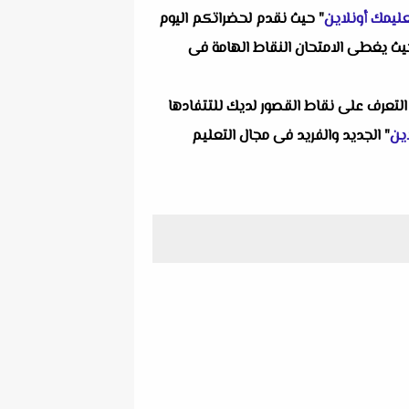
ليمك أونلاين
" حيث نقدم لحضراتكم اليوم
ت للثانوية العامة 2022 مستر احمد عزب نظام حديث حيث يغطى الامتحان النقاط الهامة فى
التعرف على نقاط القصور لديك للتتفادها
ين
" الجديد والفريد فى مجال التعليم