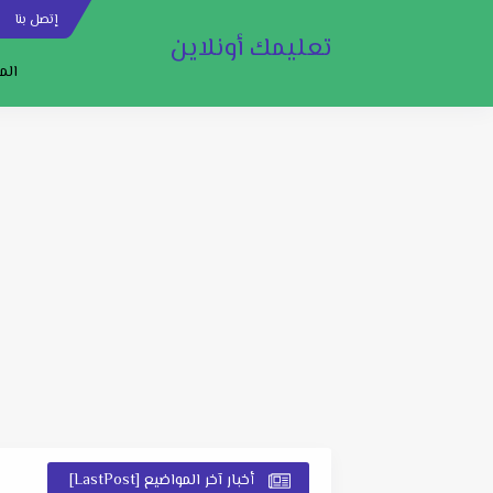
إتصل بنا
س
تعليمك أونلاين
الم
أخبار آخر المواضيع [LastPost]