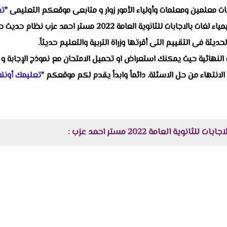
البات معلمين ومعلمات وأولياء الأمور زوار و متابعى موقعكم التعليمى "
تع
واحد من انفراداتنا التعليمية ألا وهو اختبار كيمياء لغات بالاجابا
ة فى التقييم التى أقرتها وزراة التربية والتعليم حديثاً.
النهائية حيث يمكنك استعراض او تحميل الامتحان مع نموذج الإجابة و 
 الانتهاء من حل الاسئلة. دائماً وابداً يقدم لكم موقعكم "
تعليمك أونلا
ية العامة 2022 مستر احمد عزب :