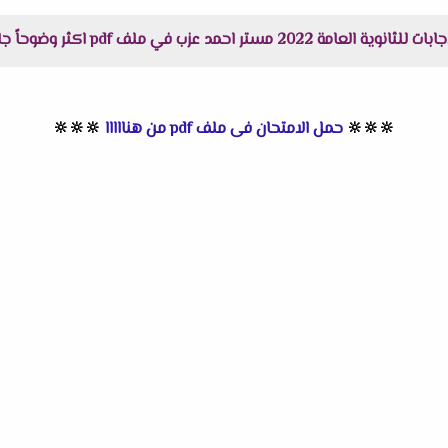
ملف pdf اكثر وضوحاً جاهز للطباعة عبر الرابط التالى :
🔆
🔆
🔆
حمل الامتحان فى ملف pdf من هنااااا
🔆
🔆
🔆