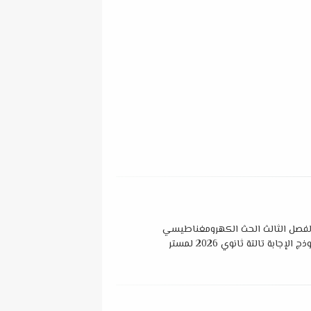
 الفصل الثالث الحث الكهرومغناطيسي
وقوانين فارادي + نموذج الإجابة تالتة ثانوي 2026 لمستر